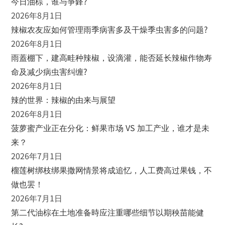
今日油棕，谁与爭鋒?
2026年8月1日
辣椒农友应如何管理雨季病害多及干燥季虫害多的问题?
2026年8月1日
雨蓋棚下，建高畦种辣椒，设滴灌，能否延长辣椒作物寿
命及减少病虫害纠缠?
2026年8月1日
辣的世界：辣椒的由来与展望
2026年8月1日
菠萝蜜产业正在分化：鲜果市场 VS 加工产业，谁才是未
来？
2026年7月1日
榴莲树绑枝绑果撒网情景将成追忆，人工费高过果钱，不
做也罢！
2026年7月1日
第二代油棕在土地准备時应注重哪些细节以期秧苗能健