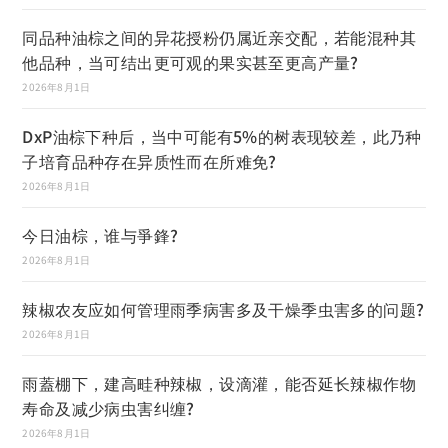
同品种油棕之间的异花授粉仍属近亲交配，若能混种其
他品种，当可结出更可观的果实甚至更高产量?
2026年8月1日
DxP油棕下种后，当中可能有5%的树表现较差，此乃种
子培育品种存在异质性而在所难免?
2026年8月1日
今日油棕，谁与爭鋒?
2026年8月1日
辣椒农友应如何管理雨季病害多及干燥季虫害多的问题?
2026年8月1日
雨蓋棚下，建高畦种辣椒，设滴灌，能否延长辣椒作物
寿命及减少病虫害纠缠?
2026年8月1日