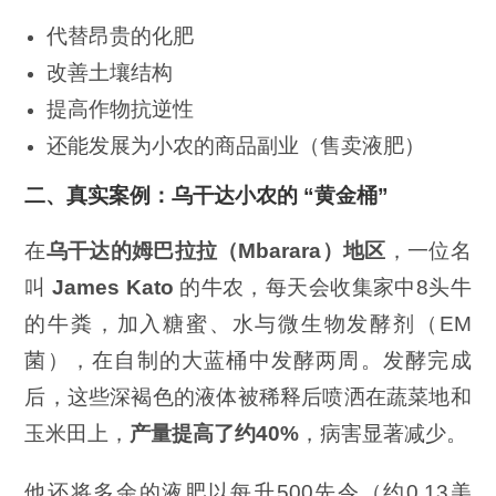
代替昂贵的化肥
改善土壤结构
提高作物抗逆性
还能发展为小农的商品副业（售卖液肥）
二、真实案例：乌干达小农的 “黄金桶”
在
乌干达的姆巴拉拉（
Mbarara
）地区
，一位名
叫
James Kato
的牛农，每天会收集家中8头牛
的牛粪，加入糖蜜、水与微生物发酵剂（EM
菌），在自制的大蓝桶中发酵两周。发酵完成
后，这些深褐色的液体被稀释后喷洒在蔬菜地和
玉米田上，
产量提高了约
40%
，病害显著减少。
他还将多余的液肥以每升500先令（约0.13美