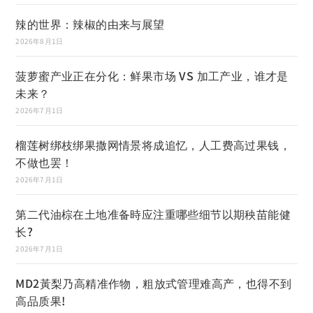
辣的世界：辣椒的由来与展望
2026年8月1日
菠萝蜜产业正在分化：鲜果市场 VS 加工产业，谁才是
未来？
2026年7月1日
榴莲树绑枝绑果撒网情景将成追忆，人工费高过果钱，
不做也罢！
2026年7月1日
第二代油棕在土地准备時应注重哪些细节以期秧苗能健
长?
2026年7月1日
MD2黃梨乃高精准作物，粗放式管理难高产，也得不到
高品质果!