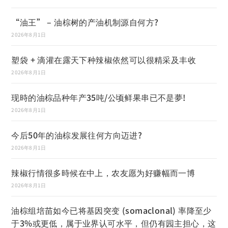
“油王” – 油棕树的产油机制源自何方?
2026年8月1日
塑袋 + 滴灌在露天下种辣椒依然可以很精采及丰收
2026年8月1日
现時的油棕品种年产35吨/公顷鲜果串已不是夢!
2026年8月1日
今后50年的油棕发展往何方向迈进?
2026年8月1日
辣椒行情很多時候在中上，农友愿为好赚幅而一博
2026年8月1日
油棕组培苗如今已将基因突变 (somaclonal) 率降至少
于3%或更低，属于业界认可水平，但仍有园主担心，这