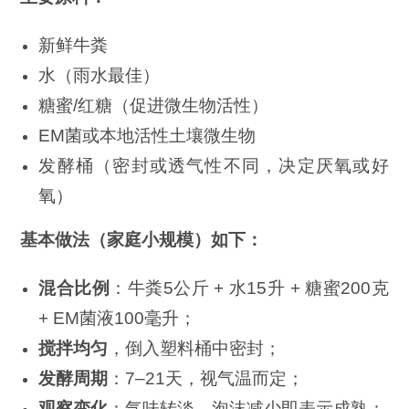
新鲜牛粪
水（雨水最佳）
糖蜜/红糖（促进微生物活性）
EM菌或本地活性土壤微生物
发酵桶（密封或透气性不同，决定厌氧或好
氧）
基本做法（家庭小规模）如下：
混合比例
：牛粪5公斤 + 水15升 + 糖蜜200克
+ EM菌液100毫升；
搅拌均匀
，倒入塑料桶中密封；
发酵周期
：7–21天，视气温而定；
观察变化
：气味转淡、泡沫减少即表示成熟；