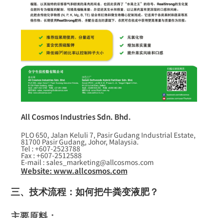
All Cosmos Industries Sdn. Bhd.
PLO 650, Jalan Keluli 7, Pasir Gudang Industrial Estate,
81700 Pasir Gudang, Johor, Malaysia.
Tel : +607-2523788
Fax : +607-2512588
E-mail : sales_marketing@allcosmos.com
Website: www.allcosmos.com
三、技术流程：如何把牛粪变液肥？
主要原料：