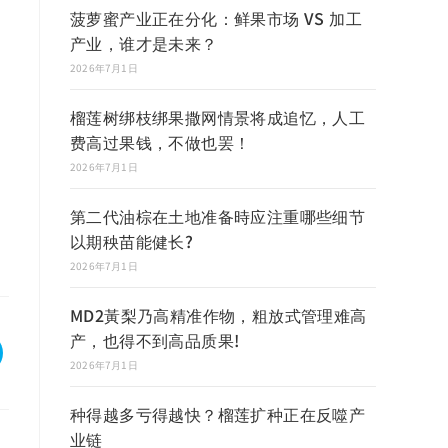
菠萝蜜产业正在分化：鲜果市场 VS 加工
产业，谁才是未来？
2026年7月1日
榴莲树绑枝绑果撒网情景将成追忆，人工
费高过果钱，不做也罢！
2026年7月1日
第二代油棕在土地准备時应注重哪些细节
以期秧苗能健长?
2026年7月1日
MD2黃梨乃高精准作物，粗放式管理难高
产，也得不到高品质果!
2026年7月1日
种得越多亏得越快？榴莲扩种正在反噬产
业链