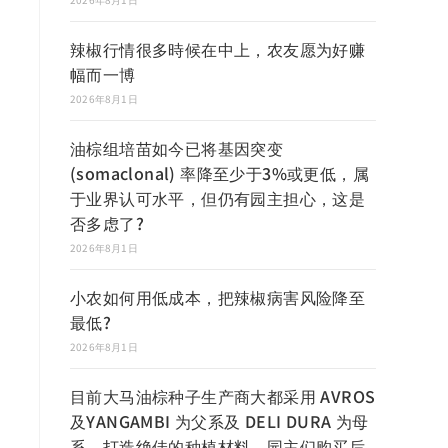
辣椒行情很多時候在中上，农友愿为好赚
幅而一博
2026年8月1日
油棕组培苗如今已将基因突变
(somaclonal) 率降至少于3%或更低，属
于业界认可水平，但仍有园主担心，这是
否多虑了?
2026年8月1日
小农如何用低成本，把辣椒病害风险降至
最低?
2026年8月1日
目前大马油棕种子生产商大都采用 AVROS
及YANGAMBI 为父系及 DELI DURA 为母
系，打造绝佳的种植材料，园主们购买后