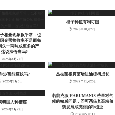
椰子种植有利可图
2023年10月22日
叶子相叠现象很平常，也
中因光照接收率不足而每
損失一两吨或更多的产
。这说法恰当吗?
2025年4月22日
种沙葛能赚钱吗?
丛枝菌根真菌增进油棕树成长
2025年8月6日
2022年11月25日
若能克服 HARUMANIS 芒果对气
候的敏感问题，即可憑借其高端价
谈泰国人种榴莲
势发展成亮丽的种植业
2024年1月29日
2026年5月1日