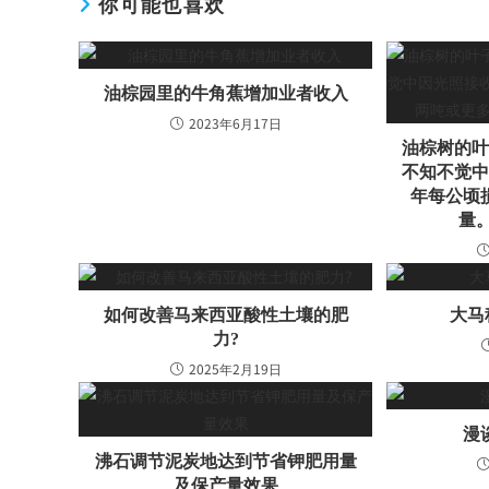
你可能也喜欢
油棕园里的牛角蕉增加业者收入
2023年6月17日
油棕树的
不知不觉
年每公顷
量
如何改善马来西亚酸性土壤的肥
大马
力?
2025年2月19日
漫
沸石调节泥炭地达到节省钾肥用量
及保产量效果