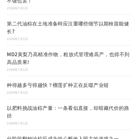
不做也罢！
2026年7月1日
第二代油棕在土地准备時应注重哪些细节以期秧苗能健
长?
2026年7月1日
MD2黃梨乃高精准作物，粗放式管理难高产，也得不到
高品质果!
2026年7月1日
种得越多亏得越快？榴莲扩种正在反噬产业链
2026年7月1日
以肥料挑战油棕产量：一条看似直接，却暗藏代价的路
径
2026年7月1日
分阶段翻种油棕应成为担心断收入园主的选项之一