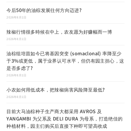
今后50年的油棕发展往何方向迈进?
2026年8月1日
辣椒行情很多時候在中上，农友愿为好赚幅而一博
2026年8月1日
油棕组培苗如今已将基因突变 (somaclonal) 率降至少
于3%或更低，属于业界认可水平，但仍有园主担心，这
是否多虑了?
2026年8月1日
小农如何用低成本，把辣椒病害风险降至最低?
2026年8月1日
目前大马油棕种子生产商大都采用 AVROS 及
YANGAMBI 为父系及 DELI DURA 为母系，打造绝佳的
种植材料，园主们购买后直接下种即可望高收成