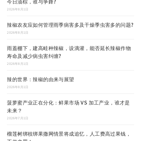
今日油棕，谁与爭鋒?
2026年8月1日
辣椒农友应如何管理雨季病害多及干燥季虫害多的问题?
2026年8月1日
雨蓋棚下，建高畦种辣椒，设滴灌，能否延长辣椒作物
寿命及减少病虫害纠缠?
2026年8月1日
辣的世界：辣椒的由来与展望
2026年8月1日
菠萝蜜产业正在分化：鲜果市场 VS 加工产业，谁才是
未来？
2026年7月1日
榴莲树绑枝绑果撒网情景将成追忆，人工费高过果钱，