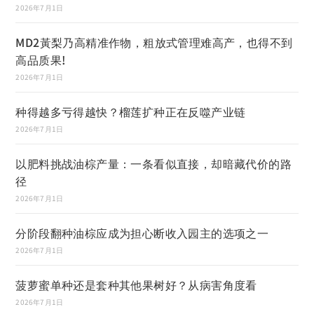
2026年7月1日
MD2黃梨乃高精准作物，粗放式管理难高产，也得不到
高品质果!
2026年7月1日
种得越多亏得越快？榴莲扩种正在反噬产业链
2026年7月1日
以肥料挑战油棕产量：一条看似直接，却暗藏代价的路
径
2026年7月1日
分阶段翻种油棕应成为担心断收入园主的选项之一
2026年7月1日
菠萝蜜单种还是套种其他果树好？从病害角度看
2026年7月1日