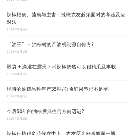
辣椒根病、菌病与虫害：辣椒农友必须面对的考验及应
对法
2026年8月1日
“油王” – 油棕树的产油机制源自何方?
2026年8月1日
塑袋 + 滴灌在露天下种辣椒依然可以很精采及丰收
2026年8月1日
现時的油棕品种年产35吨/公顷鲜果串已不是夢!
2026年8月1日
今后50年的油棕发展往何方向迈进?
2026年8月1日
辣椒行情很多時候在中上，农友愿为好赚幅而一博