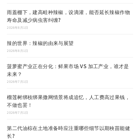
雨蓋棚下，建高畦种辣椒，设滴灌，能否延长辣椒作物
寿命及减少病虫害纠缠?
2026年8月1日
辣的世界：辣椒的由来与展望
2026年8月1日
菠萝蜜产业正在分化：鲜果市场 VS 加工产业，谁才是
未来？
2026年7月1日
榴莲树绑枝绑果撒网情景将成追忆，人工费高过果钱，
不做也罢！
2026年7月1日
第二代油棕在土地准备時应注重哪些细节以期秧苗能健
长?