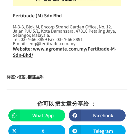
Fertitrade (M) Sdn Bhd
M-3-3, Blok M, Encorp Strand Garden Office, No. 12,
Jalan PJU 5/1, Kota Damansara, 47810 Petaling Jaya,
Selangor, Malaysia.
Tel: 03-7666 8899 Fax: 03-7666 8891
E-mail : enq@fertitrade.com.my
Website: www.agromate.com.my/Fertitrade-M-
Sdn-Bhd/
标签
:
榴莲
,
榴莲品种
你可以把文章分享给 ：
WhatsApp
Facebook
X
Telegram