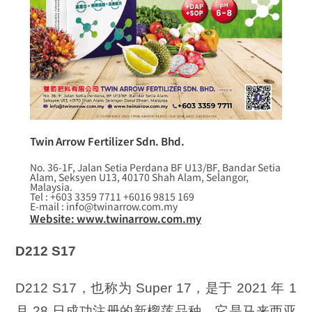
Twin Arrow Fertilizer Sdn. Bhd.
No. 36-1F, Jalan Setia Perdana BF U13/BF, Bandar Setia
Alam, Seksyen U13, 40170 Shah Alam, Selangor,
Malaysia.
Tel : +603 3359 7711 +6016 9815 169
E-mail : info@twinarrow.com.my
Website: www.twinarrow.com.my
D212 S17
D212 S17，也称为 Super 17，是于 2021 年 1
月 28 日成功注册的新榴莲品种。它是马来西亚