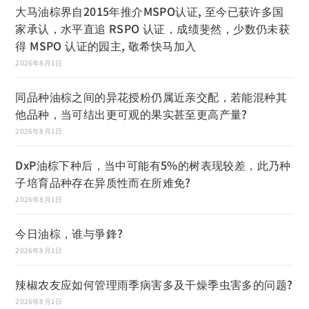
大马油棕界自2015年推介MSPO认证, 至今已获许多国
家承认，水平直追 RSPO 认证，成绩斐然，少数仍未获
得 MSPO 认证的园主, 敬希快马加入
2026年8月1日
同品种油棕之间的异花授粉仍属近亲交配，若能混种其
他品种，当可结出更可观的果实甚至更高产量?
2026年8月1日
DxP油棕下种后，当中可能有5%的树表现较差，此乃种
子培育品种存在异质性而在所难免?
2026年8月1日
今日油棕，谁与爭鋒?
2026年8月1日
辣椒农友应如何管理雨季病害多及干燥季虫害多的问题?
2026年8月1日