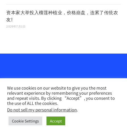
资本家大举投入榴莲种植业，价格崩盘，连累了传统农
友!
2026年7月1日
We use cookies on our website to give you the most
relevant experience by remembering your preferences
and repeat visits. By clicking “Accept”, you consent to
the use of ALL the cookies.
Do not sell my personal information
.
农业天地网
INFO PERTANIAN online （马来文）
联系我们
Disclaimer
Privacy Policy
Cookie Settings
Accept