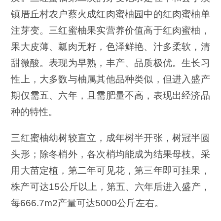
镇厝丘村农户蔡火成红肉蜜柚园中的红肉蜜柚单
注芽变。三红蜜柚果实营养价值高于红肉蜜柚，
果大皮薄、瓤肉无籽，色泽鲜艳、汁多柔软，清
甜微酸。表现为早熟，丰产、品质极优。生长习
性上，大多数与柚属其他品种类似，但进入盛产
期仅需五、六年，且需肥量不高，表现出经济品
种的特性。
三红蜜柚幼树较直立，成年树半开张，树冠半圆
头形；除冬梢外，各次梢均能成为结果母枝。采
用大苗定植，第二年可见花，第三年即可挂果，
株产可达15公斤以上，第五、六年后进入盛产，
每666.7m2产量可达5000公斤左右。