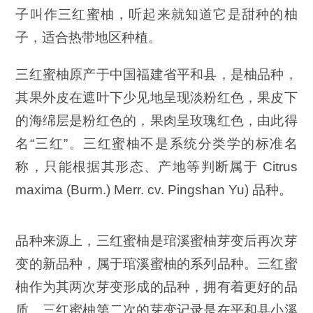
子叫作三红蜜柚，听起来就知道它是甜种的柚
子，适合热带地区种植。
三红蜜柚原产于中国福建省平和县，是柚品种，
其果外皮在遮叶下少见地呈现淡粉红色，果皮下
的海绵层是粉红色的，果肉呈玫瑰红色，由此得
名“三红”。三红蜜柚不是系统分类学的标准名
称，只能根据其形态、产地等判断属于 Citrus
maxima (Burm.) Merr. cv. Pingshan Yu) 品种。
品种来源上，三红蜜柚是琯溪蜜柚芽变后再次芽
变的新品种，属于琯溪蜜柚的系列品种。三红蜜
柚作为其两次芽变形成的品种，拥有着更好的品
质。三红蜜柚第二次的芽变记录是在平和县小溪