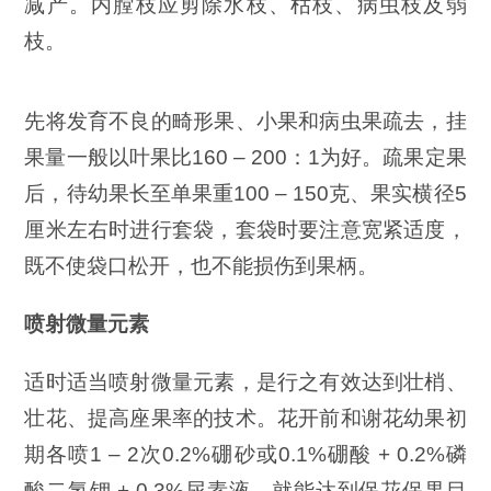
减产。内膛枝应剪除水枝、枯枝、病虫枝及弱
枝。
先将发育不良的畸形果、小果和病虫果疏去，挂
果量一般以叶果比160 – 200：1为好。疏果定果
后，待幼果长至单果重100 – 150克、果实横径5
厘米左右时进行套袋，套袋时要注意宽紧适度，
既不使袋口松开，也不能损伤到果柄。
喷射微量元素
适时适当喷射微量元素，是行之有效达到壮梢、
壮花、提高座果率的技术。花开前和谢花幼果初
期各喷1 – 2次0.2%硼砂或0.1%硼酸 + 0.2%磷
酸二氢钾 + 0.3%尿素液，就能达到保花保果目