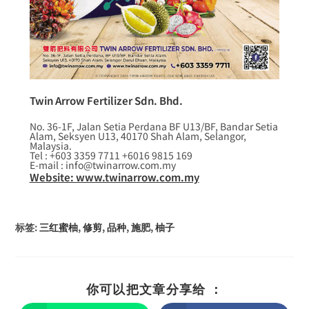
Twin Arrow Fertilizer Sdn. Bhd.
No. 36-1F, Jalan Setia Perdana BF U13/BF, Bandar Setia
Alam, Seksyen U13, 40170 Shah Alam, Selangor,
Malaysia.
Tel : +603 3359 7711 +6016 9815 169
E-mail : info@twinarrow.com.my
Website: www.twinarrow.com.my
标签
:
三红蜜柚
,
修剪
,
品种
,
施肥
,
柚子
你可以把文章分享给 ：