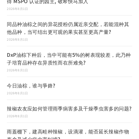
得 MSPO 认证的园主, 敬希快马加入
2026年8月1日
同品种油棕之间的异花授粉仍属近亲交配，若能混种其
他品种，当可结出更可观的果实甚至更高产量?
2026年8月1日
DxP油棕下种后，当中可能有5%的树表现较差，此乃种
子培育品种存在异质性而在所难免?
2026年8月1日
今日油棕，谁与爭鋒?
2026年8月1日
辣椒农友应如何管理雨季病害多及干燥季虫害多的问题?
2026年8月1日
雨蓋棚下，建高畦种辣椒，设滴灌，能否延长辣椒作物