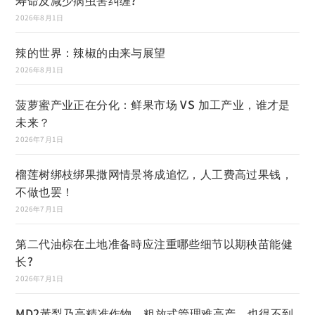
寿命及减少病虫害纠缠?
2026年8月1日
辣的世界：辣椒的由来与展望
2026年8月1日
菠萝蜜产业正在分化：鲜果市场 VS 加工产业，谁才是
未来？
2026年7月1日
榴莲树绑枝绑果撒网情景将成追忆，人工费高过果钱，
不做也罢！
2026年7月1日
第二代油棕在土地准备時应注重哪些细节以期秧苗能健
长?
2026年7月1日
MD2黃梨乃高精准作物，粗放式管理难高产，也得不到