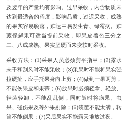
及翌年的产量均有影响。过早采收，内含物质未
达到最适合的程度，影响品质，过迟采收，成熟
的果实容易脱落，贮运中易发生青、绿霉病。贮
藏保鲜果可适当提前采收，即果皮着色三分之
二、八成成熟、果实坚硬而未变软时采收。
采收方法：(1)采果人员必须剪平指甲；(2)露水
未干和刮风时不能采收；(3)采果时不能将果实强
拉硬扯，应手托果身向上剪；(4)做到一果两剪，
不能伤果皮和果蒂；(5)放果时必须轻拿、轻放、
轻装轻卸，不能乱乱倒，同时随时将病果、虫
果、碰伤果及等外果剔除；(6)装筐不能太满，转
筐不能倒果；(7)采后果实不能露天堆放过夜。