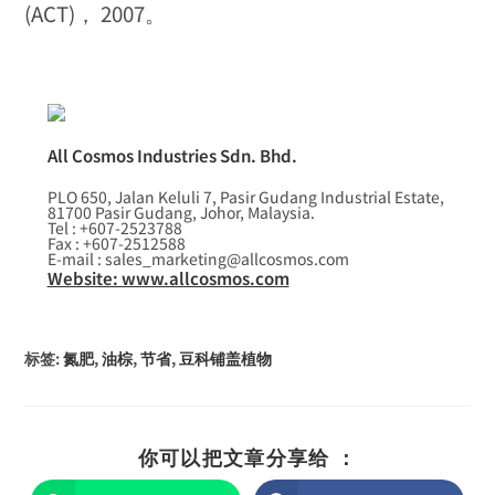
(ACT)， 2007。
All Cosmos Industries Sdn. Bhd.
PLO 650, Jalan Keluli 7, Pasir Gudang Industrial Estate,
81700 Pasir Gudang, Johor, Malaysia.
Tel : +607-2523788
Fax : +607-2512588
E-mail : sales_marketing@allcosmos.com
Website: www.allcosmos.com
标签
:
氮肥
,
油棕
,
节省
,
豆科铺盖植物
你可以把文章分享给 ：