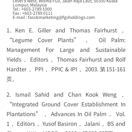
Level 9 West, Wisma FGV, Jalan Raja Laut, 50350 Kuala
Lumpur, Malaysia
Tel : +603-2789 1000
Fax : +603-2789 0111
E-mail : fassbmarketing@fgvholdings.com
1. Ken E. Giller and Thomas Fairhurst，
“Legume Cover Plants”， Oil Palm:
Management For Large and Sustainable
Yields， Editors， Thomas Fairhurst and Rolf
Hardter， PPI， PPIC & IPI， 2003. 第151-161
页。
2. Ismail Sahid and Chan Kook Weng，
“Integrated Ground Cover Establishment In
Plantations”， Advances In Oil Palm， Vol.
1， Editors， Yusof Basiron， Jalani， BS and