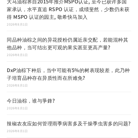
大马油棕界自2015年推介MSPO认证, 至今已获许多国
家承认，水平直追 RSPO 认证，成绩斐然，少数仍未获
得 MSPO 认证的园主, 敬希快马加入
2026年8月1日
同品种油棕之间的异花授粉仍属近亲交配，若能混种其
他品种，当可结出更可观的果实甚至更高产量?
2026年8月1日
DxP油棕下种后，当中可能有5%的树表现较差，此乃种
子培育品种存在异质性而在所难免?
2026年8月1日
今日油棕，谁与爭鋒?
2026年8月1日
辣椒农友应如何管理雨季病害多及干燥季虫害多的问题?
2026年8月1日