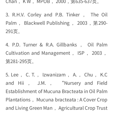
Chan， K W， MPOB， 2000，第635-637页。
3. R.H.V. Corley and P.B. Tinker， The Oil
Palm， Blackwell Publishing， 2003，第290-
291页。
4. P.D. Turner & R.A. Gillbanks， Oil Palm
Cultivation and Management， ISP， 2003，
第281-295页。
5. Lee， C. T.， Izwanizam， A.， Chu， K.C
and Hii， J.M.， “Nursery and Field
Establishment of Mucuna
Bracteata in Oil Palm
Plantations， Mucuna bracteata : A Cover Crop
and Living Green Man， Agricultural Crop Trust