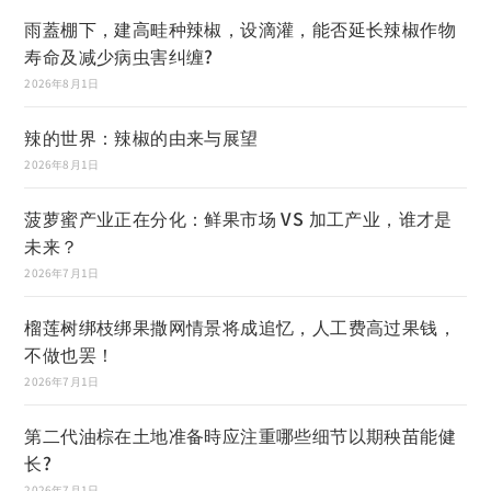
雨蓋棚下，建高畦种辣椒，设滴灌，能否延长辣椒作物
寿命及减少病虫害纠缠?
2026年8月1日
辣的世界：辣椒的由来与展望
2026年8月1日
菠萝蜜产业正在分化：鲜果市场 VS 加工产业，谁才是
未来？
2026年7月1日
榴莲树绑枝绑果撒网情景将成追忆，人工费高过果钱，
不做也罢！
2026年7月1日
第二代油棕在土地准备時应注重哪些细节以期秧苗能健
长?
2026年7月1日