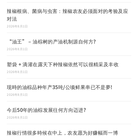
辣椒根病、菌病与虫害：辣椒农友必须面对的考验及应
对法
2026年8月1日
“油王” – 油棕树的产油机制源自何方?
2026年8月1日
塑袋 + 滴灌在露天下种辣椒依然可以很精采及丰收
2026年8月1日
现時的油棕品种年产35吨/公顷鲜果串已不是夢!
2026年8月1日
今后50年的油棕发展往何方向迈进?
2026年8月1日
辣椒行情很多時候在中上，农友愿为好赚幅而一博